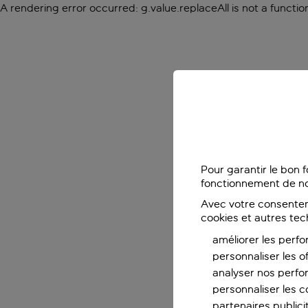
A rendering error occurred:
g.value.replaceAll is not a functio
Pour garantir le bon 
fonctionnement de no
Avec votre consentem
cookies et autres tec
améliorer les perfo
personnaliser les o
analyser nos perf
personnaliser les co
partenaires publicit