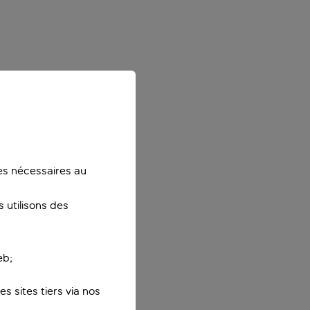
ies nécessaires au
 utilisons des
eb;
s sites tiers via nos