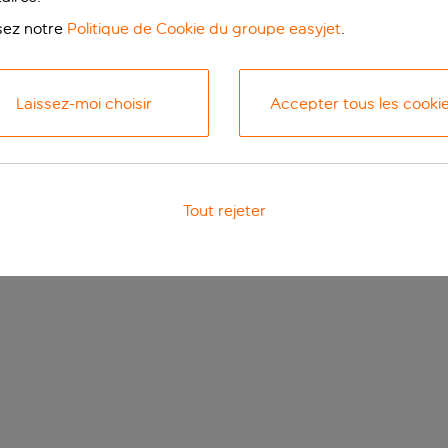
isez notre
Politique de Cookie du groupe easyjet
.
Laissez-moi choisir
Accepter tous les cooki
Tout rejeter