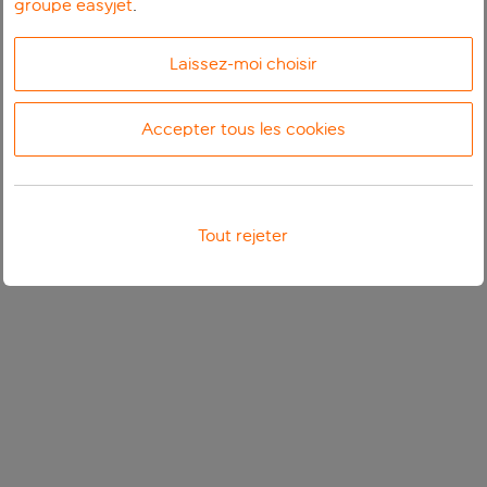
groupe easyjet
.
Laissez-moi choisir
Accepter tous les cookies
Tout rejeter