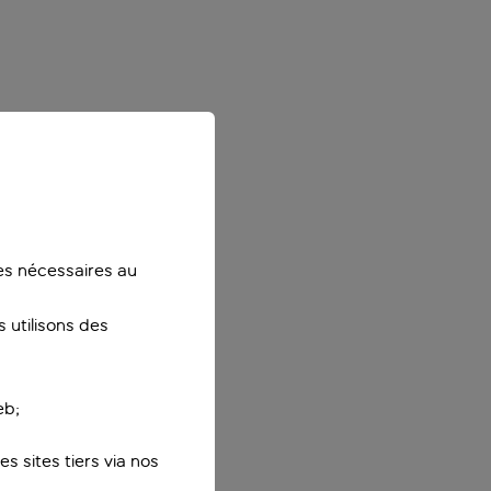
ies nécessaires au
 utilisons des
eb;
s sites tiers via nos