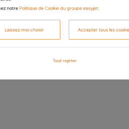
isez notre
Politique de Cookie du groupe easyjet
.
Laissez-moi choisir
Accepter tous les cooki
Tout rejeter