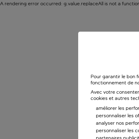
A rendering error occurred:
g.value.replaceAll is not a functio
Pour garantir le bon 
fonctionnement de no
Avec votre consentem
cookies et autres tec
améliorer les perfo
personnaliser les o
analyser nos perf
personnaliser les co
partenaires publicit