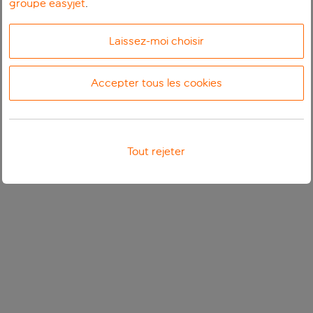
groupe easyjet
.
Laissez-moi choisir
Accepter tous les cookies
Tout rejeter