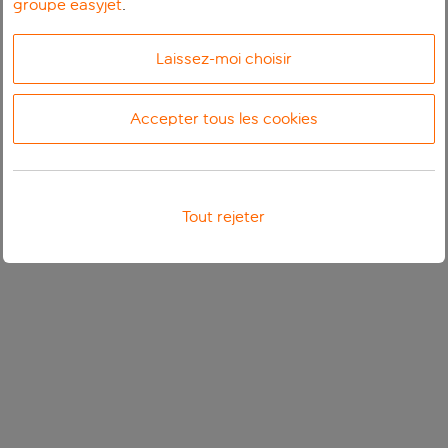
groupe easyjet
.
Laissez-moi choisir
Accepter tous les cookies
Tout rejeter