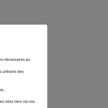
ies nécessaires au
 utilisons des
eb;
s sites tiers via nos