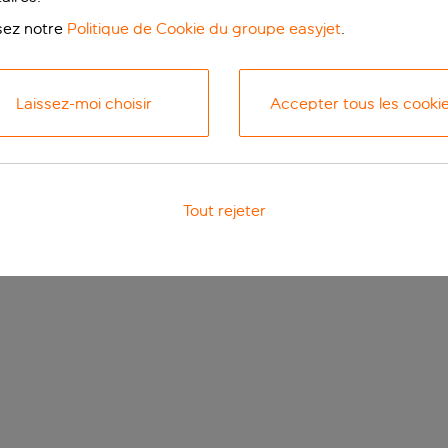
isez notre
Politique de Cookie du groupe easyjet
.
Laissez-moi choisir
Accepter tous les cooki
Tout rejeter