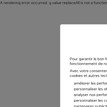
A rendering error occurred:
g.value.replaceAll is not a functio
Pour garantir le bon 
fonctionnement de no
Avec votre consentem
cookies et autres tec
améliorer les perfo
personnaliser les o
analyser nos perf
personnaliser les co
partenaires publicit