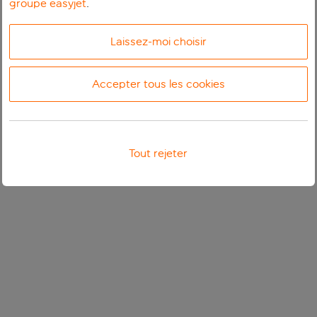
groupe easyjet
.
Laissez-moi choisir
Accepter tous les cookies
Tout rejeter