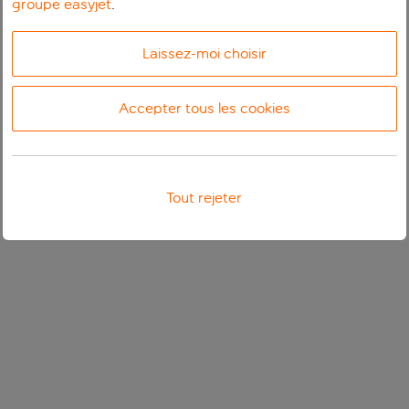
groupe easyjet
.
Laissez-moi choisir
Accepter tous les cookies
Tout rejeter