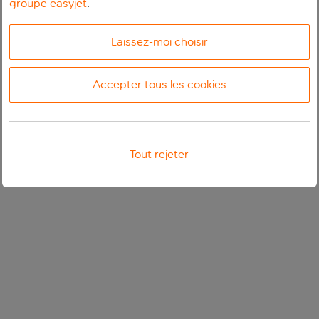
groupe easyjet
.
Laissez-moi choisir
Accepter tous les cookies
Tout rejeter