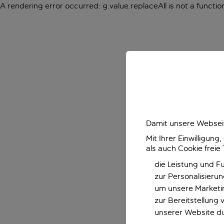
A rendering error occurred:
g.value.replaceAll is not a functio
Damit unsere Webseit
Mit Ihrer Einwilligun
als auch Cookie freie
die Leistung und F
zur Personalisieru
um unsere Marketin
zur Bereitstellung
unserer Website d