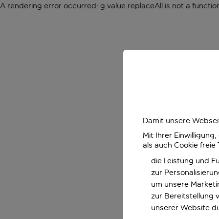
A rendering error occurred:
g.value.replaceAll is not a functio
Damit unsere Webseit
Mit Ihrer Einwilligun
als auch Cookie freie
die Leistung und F
zur Personalisieru
um unsere Marketin
zur Bereitstellung
unserer Website d