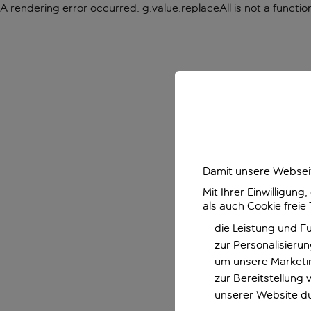
A rendering error occurred:
g.value.replaceAll is not a functio
Damit unsere Webseit
Mit Ihrer Einwilligun
als auch Cookie freie
die Leistung und F
zur Personalisieru
um unsere Marketin
zur Bereitstellung
unserer Website d