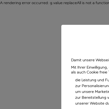
A rendering error occurred:
g.value.replaceAll is not a functio
Damit unsere Webseit
Mit Ihrer Einwilligun
als auch Cookie freie
die Leistung und F
zur Personalisieru
um unsere Marketin
zur Bereitstellung
unserer Website d