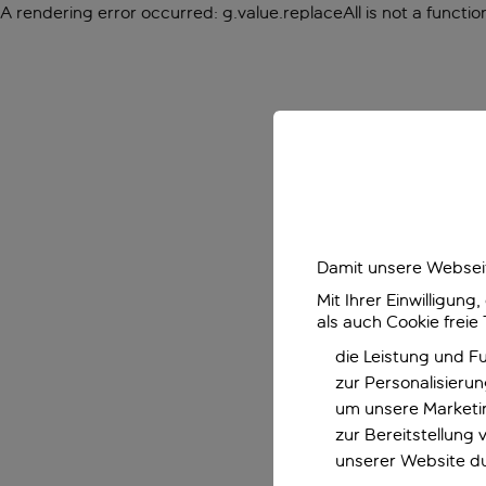
A rendering error occurred:
g.value.replaceAll is not a functio
Damit unsere Webseit
Mit Ihrer Einwilligun
als auch Cookie freie
die Leistung und F
zur Personalisieru
um unsere Marketin
zur Bereitstellung
unserer Website d