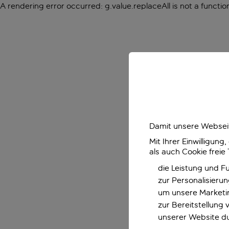
A rendering error occurred:
g.value.replaceAll is not a functio
Damit unsere Webseit
Mit Ihrer Einwilligun
als auch Cookie freie
die Leistung und F
zur Personalisieru
um unsere Marketin
zur Bereitstellung
unserer Website d