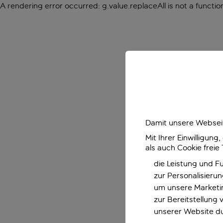
A rendering error occurred:
g.value.replaceAll is not a functio
Damit unsere Webseit
Mit Ihrer Einwilligun
als auch Cookie freie
die Leistung und F
zur Personalisieru
um unsere Marketin
zur Bereitstellung
unserer Website d