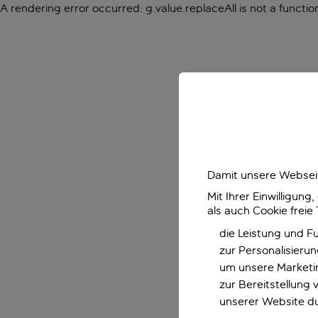
A rendering error occurred:
g.value.replaceAll is not a functio
Damit unsere Webseit
Mit Ihrer Einwilligun
als auch Cookie freie
die Leistung und F
zur Personalisieru
um unsere Marketin
zur Bereitstellung
unserer Website d