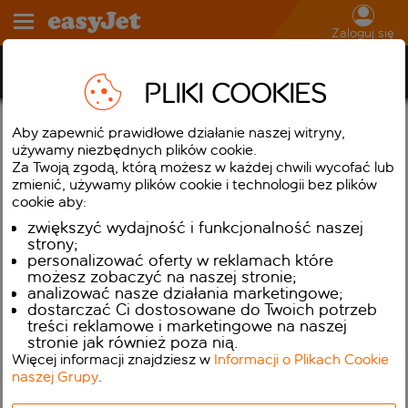
Zaloguj się
Nasza Polityka Prywatności
PLIKI COOKIES
Aby zapewnić prawidłowe działanie naszej witryny,
Nasza Polityka Prywatności
> Kto jest odpowiedzialny
za Twoje Dane Osobowe?
używamy niezbędnych plików cookie.
Za Twoją zgodą, którą możesz w każdej chwili wycofać lub
zmienić, używamy plików cookie i technologii bez plików
Kto jest odpowiedzialny za Twoje
cookie aby:
Dane Osobowe?
zwiększyć wydajność i funkcjonalność naszej
strony;
Dla uproszczenia treści wszelkie
personalizować oferty w reklamach które
sformułowania w pierwszej osobie
możesz zobaczyć na naszej stronie;
liczby mnogiej („my”, „nas” itp.) oraz
analizować nasze działania marketingowe;
określenia „easyJet” lub „spółki
dostarczać Ci dostosowane do Twoich potrzeb
grupy” odnoszą się do dowolnego
treści reklamowe i marketingowe na naszej
stronie jak również poza nią.
lub wszystkich następujących
Więcej informacji znajdziesz w
Informacji o Plikach Cookie
podmiotów:
naszej Grupy
.
easyJet Airline Company