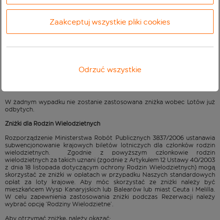
Zaświadczenie o Zarejestrowaniu w Centralnym Rejestrze
Cudzoziemców.
Zaakceptuj wszystkie pliki cookies
Podczas dokonywania Rezerwacji na stronie internetowej zadane
zostanie pytanie o dowód tożsamości, który okażecie Państwo na
lotnisku w celu potwierdzenia Państwa uprawnienia do uzyskania zniżki.
Musicie przedstawić na lotnisku ten
sam
dokument, który podany został
na stronie internetowej podczas dokonywania Rezerwacji. Niniejszy
dokument należy pokazać przy stanowisku nadawania bagażu oraz przy
wsiadaniu na pokład samolotu.
Odrzuć wszystkie
Brak posiadania przy sobie prawidłowego dowodu tożsamości
spowoduje, że nie otrzymacie Państwo zgody na przelot.
W żadnym wypadku nie zostanie zastosowana zniżka wobec Lotów już
odbytych.
Zniżki dla Rodzin Wielodzietnych
Rozporządzenie Ministerstwa Robót Publicznych 3837/2006 ustanawia
subwencjonowanie krajowych biletów lotniczych dla członków rodzin
wielodzietnych. Zgodnie z powyższym członkowie rodzin
wielodzietnych za takich uznani (zgodnie z Artykułem 12 Ustawy 40/2003
z dnia 18 listopada dotyczącym ochrony Rodzin Wielodzietnych) mogą
skorzystać ze zniżki w opłatach w przypadku Naszych standardowych
opłat za loty krajowe. Aby móc skorzystać ze zniżki należy być
mieszkańcem Wysp Kanaryjskich lub Balearów lub miast Ceuta i Melilla.
W celu zapewnienia zastosowania zniżki podczas Rezerwacji należy
wybrać opcję ‘Rodziny Wielodzietne’.
Aby otrzymać zniżkę, należy okazać: