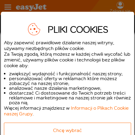
Zaloguj się
Mieszkańcy Balearów
PLIKI COOKIES
Jeśli jesteście Państwo obywatelem Hiszpanii lub obywatelem innego
Aby zapewnić prawidłowe działanie naszej witryny,
Kraju Członkowskiego Unii Europejskiej lub Państwa będącego stroną
używamy niezbędnych plików cookie.
Umowy o Europejskim Obszarze Gospodarczym i Szwajcarii i możecie
Za Twoją zgodą, którą możesz w każdej chwili wycofać lub
Państwa udowodnić, iż jesteście mieszkańcem Balearów lub Wysp
Kanaryjskich lub miast Ceuta i Melilla, jesteście Państwo upoważnieni do
zmienić, używamy plików cookie i technologii bez plików
dotacji (zniżki) dla Państwa podróży z miejsca zamieszkania do
cookie aby:
pozostałej części Hiszpanii i z powrotem dla lotów bezpośrednich
zgodnie z Królewskim Rozporządzeniem 1316/2001 z dnia 30 listopada z
zwiększyć wydajność i funkcjonalność naszej strony;
późniejszymi zmianami ogłoszonymi w Królewskim Rozporządzeniu
personalizować oferty w reklamach które możesz
1340/2007 z dnia 11 października 2007 roku. W celu zapewnienia
zobaczyć na naszej stronie;
zastosowania zniżki do Państwa Rezerwacji należy wybrać odpowiednią
analizować nasze działania marketingowe;
opcję ‘Mieszkańcy’ w trakcie dokonywania Rezerwacji.
dostarczać Ci dostosowane do Twoich potrzeb treści
reklamowe i marketingowe na naszej stronie jak również
Wyłącznie
następujące dokumenty poświadczające tożsamość będą
poza nią.
stanowiły potwierdzenie statusu mieszkańca – Krajowy Dowód Osobisty
Więcej informacji znajdziesz w
Informacji o Plikach Cookie
(DNI) LUB paszport I któryś z następujących dokumentów:
naszej Grupy
.
Zaświadczenie o Zameldowaniu wydane przez Urząd Miejski; lub
Zaświadczenie o Zameldowaniu dla nieletnich; lub
Karta Rezydenta (NIE); lub
Chcę wybrać
Listy Uwierzytelniające od posła lub Senatora; lub