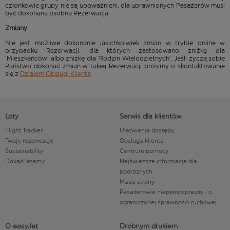
członkowie grupy nie są upoważnieni, dla uprawnionych Pasażerów musi
być dokonana osobna Rezerwacja.
Zmiany
Nie jest możliwe dokonanie jakichkolwiek zmian w trybie online w
przypadku Rezerwacji, dla których zastosowano zniżkę dla
‘Mieszkańców’ albo zniżkę dla ‘Rodzin Wielodzietnych’. Jeśli życzą sobie
Państwo dokonać zmian w takiej Rezerwacji prosimy o skontaktowanie
się z
Działem Obsługi Klienta
Loty
Serwis dla klientów
Flight Tracker
Ułatwienia dostępu
Twoje rezerwacje
Obsługa klienta
Sustainability
Centrum pomocy
Dokąd latamy
Najświeższe informacje dla
podróżnych
Mapa strony
Pasażerowie niepełnosprawni i o
ograniczonej sprawności ruchowej
O easyJet
Drobnym drukiem