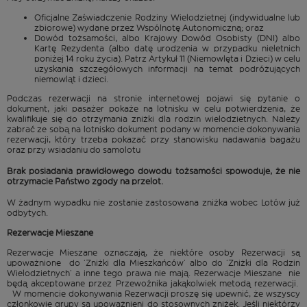
Oficjalne Zaświadczenie Rodziny Wielodzietnej (indywidualne lub
zbiorowe) wydane przez Wspólnotę Autonomiczną; oraz
Dowód tożsamości, albo Krajowy Dowód Osobisty (DNI) albo
Kartę Rezydenta (albo datę urodzenia w przypadku nieletnich
poniżej 14 roku życia). Patrz Artykuł 11 (Niemowlęta i Dzieci) w celu
uzyskania szczegółowych informacji na temat podróżujących
niemowląt i dzieci.
Podczas rezerwacji na stronie internetowej pojawi się pytanie o
dokument, jaki pasażer pokaże na lotnisku w celu potwierdzenia, że
kwalifikuje się do otrzymania zniżki dla rodzin wielodzietnych. Należy
zabrać ze sobą na lotnisko dokument podany w momencie dokonywania
rezerwacji, który trzeba pokazać przy stanowisku nadawania bagażu
oraz przy wsiadaniu do samolotu
Brak posiadania prawidłowego dowodu tożsamości spowoduje, że nie
otrzymacie Państwo zgody na przelot.
W żadnym wypadku nie zostanie zastosowana zniżka wobec Lotów już
odbytych.
Rezerwacje Mieszane
Rezerwacje Mieszane oznaczają, że niektóre osoby Rezerwacji są
upoważnione do ‘Zniżki dla Mieszkańców’ albo do ‘Zniżki dla Rodzin
Wielodzietnych’ a inne tego prawa nie mają. Rezerwacje Mieszane nie
będą akceptowane przez Przewoźnika jakąkolwiek metodą rezerwacji.
W momencie dokonywania Rezerwacji proszę się upewnić, że wszyscy
członkowie grupy są upoważnieni do stosownych zniżek. Jeśli niektórzy