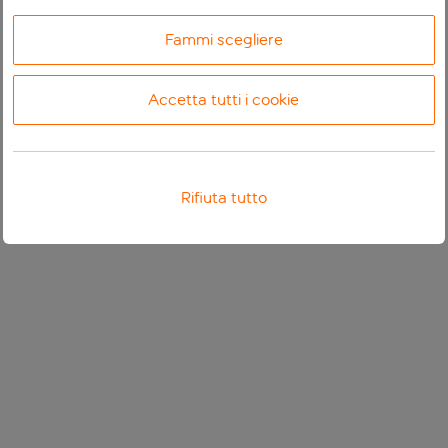
Fammi scegliere
Accetta tutti i cookie
Rifiuta tutto