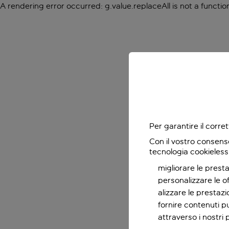
A rendering error occurred:
g.value.replaceAll is not a functio
Per garantire il corr
Con il vostro consens
tecnologia cookieless
migliorare le presta
personalizzare le o
alizzare le prestaz
fornire contenuti pu
attraverso i nostri 