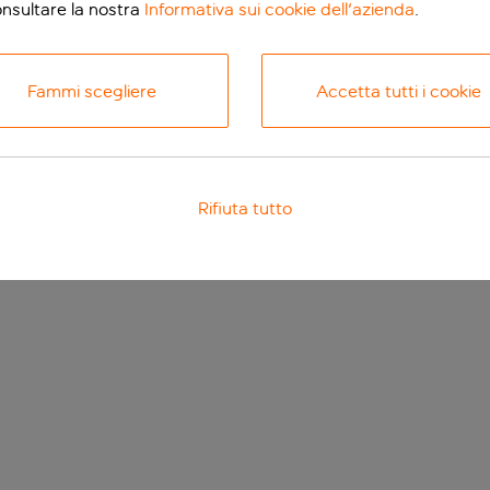
onsultare la nostra
Informativa sui cookie dell'azienda
.
Fammi scegliere
Accetta tutti i cookie
Rifiuta tutto