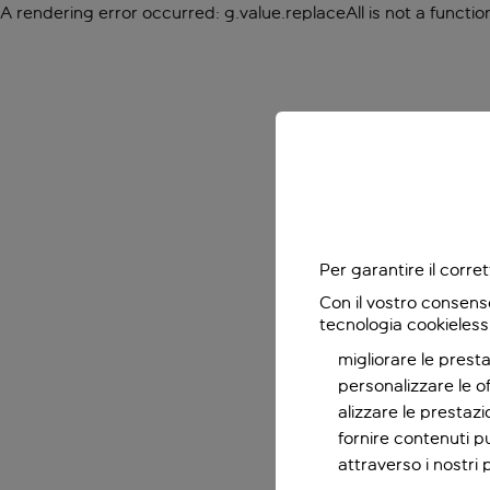
A rendering error occurred:
g.value.replaceAll is not a functio
Per garantire il corr
Con il vostro consens
tecnologia cookieless
migliorare le presta
personalizzare le o
alizzare le prestaz
fornire contenuti pu
attraverso i nostri 