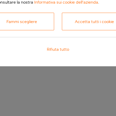
onsultare la nostra
Informativa sui cookie dell'azienda
.
Fammi scegliere
Accetta tutti i cookie
Rifiuta tutto