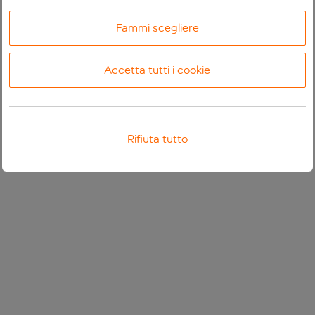
Fammi scegliere
Accetta tutti i cookie
Rifiuta tutto