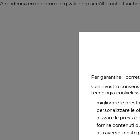
A rendering error occurred:
g.value.replaceAll is not a functio
Per garantire il corr
Con il vostro consens
tecnologia cookieless
migliorare le presta
personalizzare le o
alizzare le prestaz
fornire contenuti pu
attraverso i nostri 