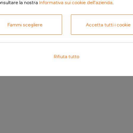
onsultare la nostra
Informativa sui cookie dell'azienda
.
Fammi scegliere
Accetta tutti i cookie
Rifiuta tutto