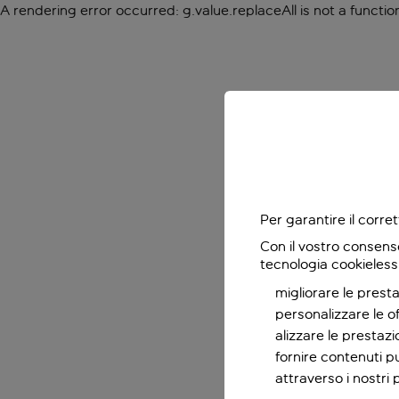
A rendering error occurred:
g.value.replaceAll is not a functio
Per garantire il corr
Con il vostro consens
tecnologia cookieless
migliorare le presta
personalizzare le o
alizzare le prestaz
fornire contenuti pu
attraverso i nostri 