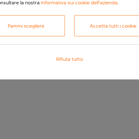
onsultare la nostra
Informativa sui cookie dell'azienda
.
Fammi scegliere
Accetta tutti i cookie
Rifiuta tutto