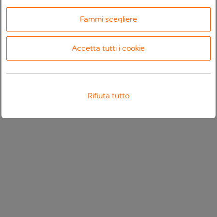
Fammi scegliere
Accetta tutti i cookie
Rifiuta tutto