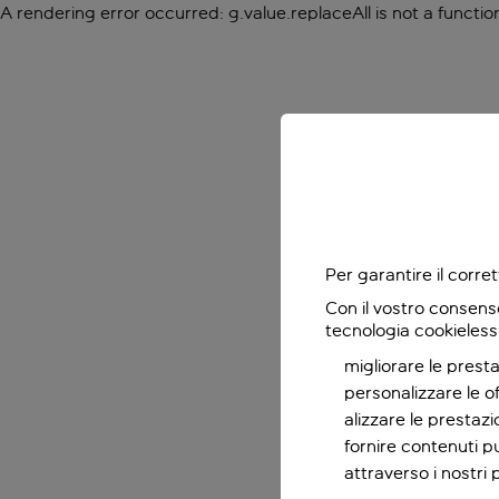
A rendering error occurred:
g.value.replaceAll is not a functio
Per garantire il corr
Con il vostro consens
tecnologia cookieless
migliorare le presta
personalizzare le o
alizzare le prestaz
fornire contenuti pu
attraverso i nostri 