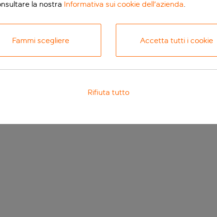
onsultare la nostra
Informativa sui cookie dell'azienda
.
Fammi scegliere
Accetta tutti i cookie
Rifiuta tutto