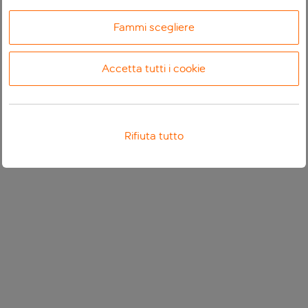
Fammi scegliere
Accetta tutti i cookie
Rifiuta tutto