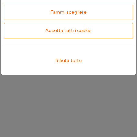
Fammi scegliere
Accetta tutti i cookie
Rifiuta tutto