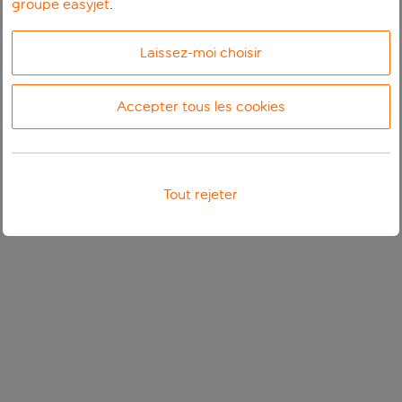
groupe easyjet
.
Laissez-moi choisir
Accepter tous les cookies
Tout rejeter