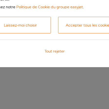
isez notre
Politique de Cookie du groupe easyjet
.
Laissez-moi choisir
Accepter tous les cooki
Tout rejeter