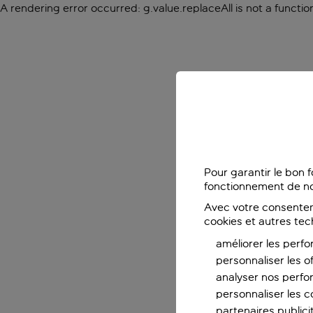
A rendering error occurred:
g.value.replaceAll is not a functio
Pour garantir le bon 
fonctionnement de no
Avec votre consentem
cookies et autres tec
améliorer les perfo
personnaliser les o
analyser nos perf
personnaliser les co
partenaires publicit