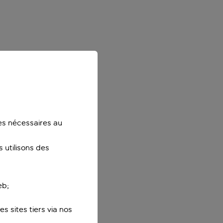
ies nécessaires au
 utilisons des
eb;
s sites tiers via nos