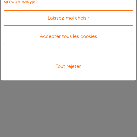
groupe easyjet
.
Laissez-moi choisir
Accepter tous les cookies
Tout rejeter