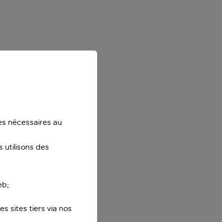
ies nécessaires au
 utilisons des
eb;
s sites tiers via nos