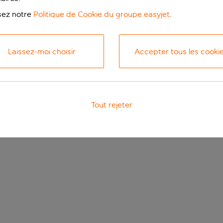
isez notre
Politique de Cookie du groupe easyjet
.
Laissez-moi choisir
Accepter tous les cooki
Tout rejeter