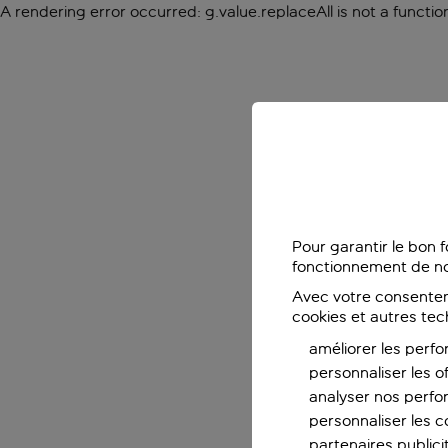
A rendering error occurred:
g.value.replaceAll is not a functio
Pour garantir le bon 
fonctionnement de no
Avec votre consentem
cookies et autres tec
améliorer les perfo
personnaliser les o
analyser nos perf
personnaliser les co
partenaires publicit