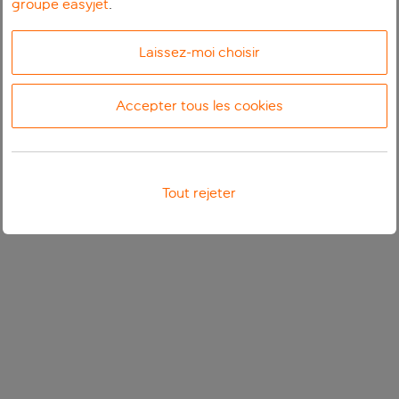
groupe easyjet
.
Laissez-moi choisir
Accepter tous les cookies
Tout rejeter