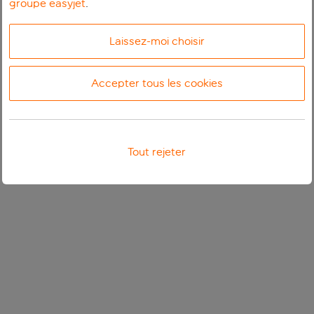
groupe easyjet
.
Laissez-moi choisir
Accepter tous les cookies
Tout rejeter