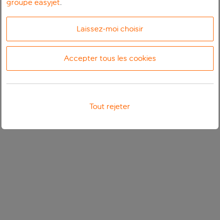
groupe easyjet
.
Laissez-moi choisir
Accepter tous les cookies
Tout rejeter