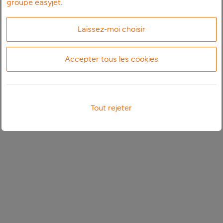
groupe easyjet
.
Laissez-moi choisir
Accepter tous les cookies
Tout rejeter