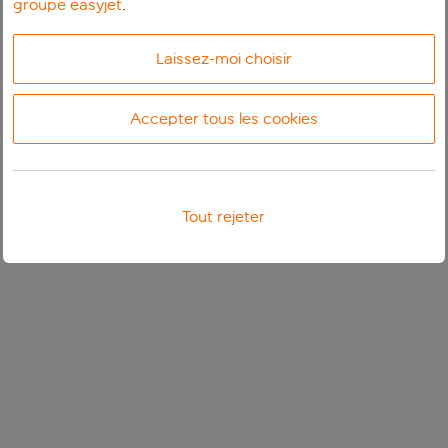
groupe easyjet
.
Laissez-moi choisir
Accepter tous les cookies
Tout rejeter