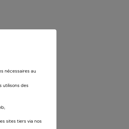
ies nécessaires au
 utilisons des
eb;
s sites tiers via nos