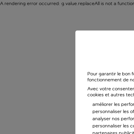
A rendering error occurred:
g.value.replaceAll is not a functio
Pour garantir le bon 
fonctionnement de no
Avec votre consentem
cookies et autres tec
améliorer les perfo
personnaliser les o
analyser nos perf
personnaliser les co
partenaires publicit