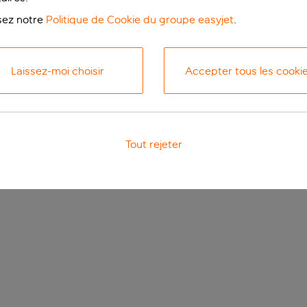
isez notre
Politique de Cookie du groupe easyjet
.
Laissez-moi choisir
Accepter tous les cooki
Tout rejeter