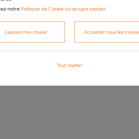
isez notre
Politique de Cookie du groupe easyjet
.
Laissez-moi choisir
Accepter tous les cooki
Tout rejeter