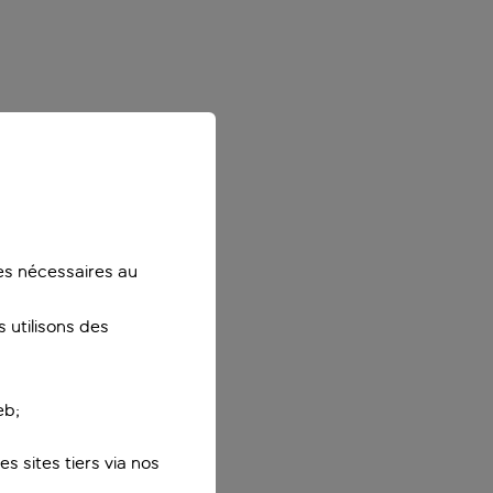
ies nécessaires au
 utilisons des
eb;
s sites tiers via nos