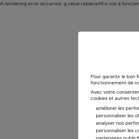
A rendering error occurred:
g.value.replaceAll is not a functio
Pour garantir le bon 
fonctionnement de no
Avec votre consentem
cookies et autres tec
améliorer les perfo
personnaliser les o
analyser nos perf
personnaliser les co
partenaires publicit