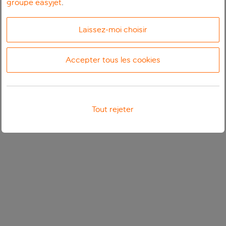
groupe easyjet
.
Laissez-moi choisir
Accepter tous les cookies
Tout rejeter