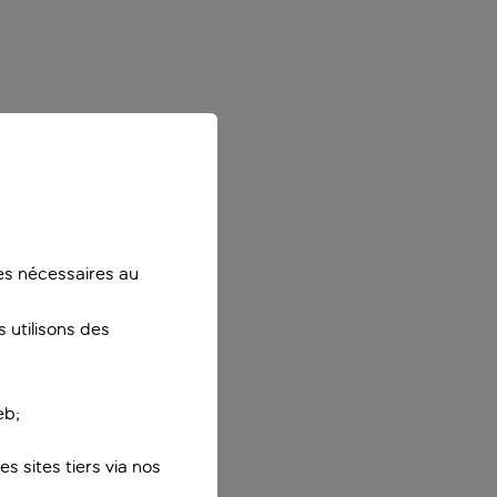
ies nécessaires au
 utilisons des
eb;
s sites tiers via nos