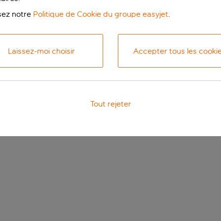
isez notre
Politique de Cookie du groupe easyjet
.
Laissez-moi choisir
Accepter tous les cooki
Tout rejeter