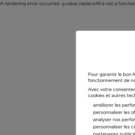
A rendering error occurred:
g.value.replaceAll is not a functio
Pour garantir le bon 
fonctionnement de no
Avec votre consentem
cookies et autres tec
améliorer les perfo
personnaliser les o
analyser nos perf
personnaliser les co
partenaires publicit