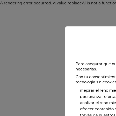
A rendering error occurred:
g.value.replaceAll is not a functio
Para asegurar que nu
necesarias.
Con tu consentimient
tecnología sin cookie
mejorar el rendimie
personalizar oferta
analizar el rendimi
ofrecer contenido 
través de nuestros 