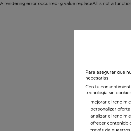
A rendering error occurred:
g.value.replaceAll is not a functio
Para asegurar que nu
necesarias.
Con tu consentimient
tecnología sin cookie
mejorar el rendimie
personalizar oferta
analizar el rendimi
ofrecer contenido 
través de nuestros 