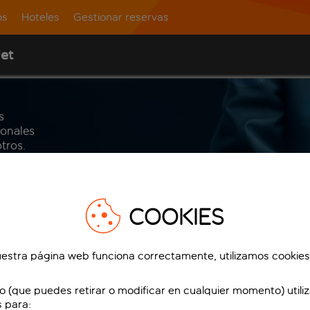
os
Hoteles
Gestionar reservas
Jet
s
sonales
tros.
 cómo
us
s
COOKIES
s
estra página web funciona correctamente, utilizamos cookies
o (que puedes retirar o modificar en cualquier momento) utili
s para: