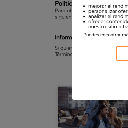
Política de privacidad
mejorar el rendim
Para obtener más información a
personalizar ofe
analizar el rend
siguientes iconos o descarga 
ofrecer contenid
nuestro sitio a t
Puedes encontrar má
Información importante
Si quieres leer los Términos de
Términos’) están disponibles a 
Términos y condicione
Condiciones de reser