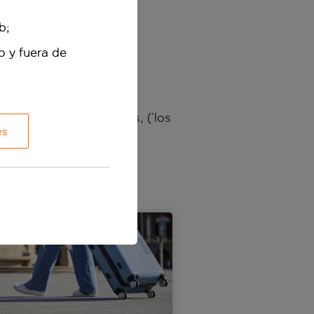
sonales, haz clic en los
b;
aquí
.
o y fuera de
erva de easyJet holidays, (‘los
es