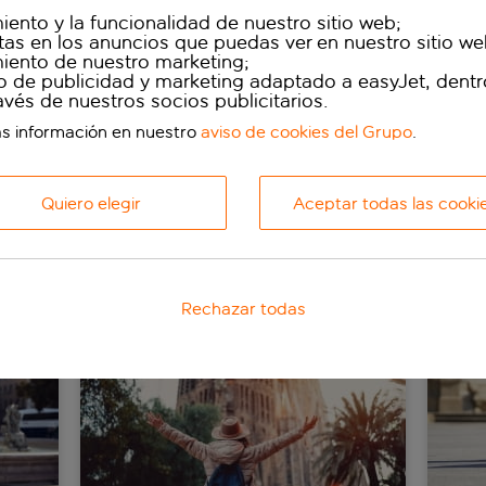
iento y la funcionalidad de nuestro sitio web;
cerca de cómo easyJet recopila y utiliza tus datos per
rtas en los anuncios que puedas ver en nuestro sitio we
imiento de nuestro marketing;
una copia completa del Aviso de privacidad de easyJet
o de publicidad y marketing adaptado a easyJet, dentr
ravés de nuestros socios publicitarios.
s información en nuestro
aviso de cookies del Grupo
.
 transporte de easyJet Airlines o las Condiciones de Res
Quiero elegir
Aceptar todas las cooki
través de los siguientes enlaces:
s de easyJet Airlines
va de easyJet Holidays
Rechazar todas