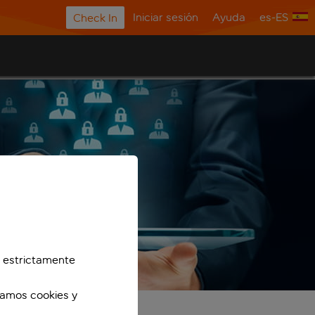
Iniciar sesión
Ayuda
es-ES
Check In
 estrictamente
zamos cookies y