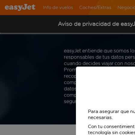
Info de vuelos
Coches/Extras
Negoci
Aviso de privacidad de easy
easyJet entiende que somos lo
responsables de tus datos per
cuando decides viajar con noso
Prometemos ser claros sobre
recopilamos, utilizamos,
compartimos y conservamos t
datos personales y siempre no
comprometemos a mantenerlo
seguros.
Para asegurar que nu
necesarias.
Con tu consentimient
tecnología sin cookie