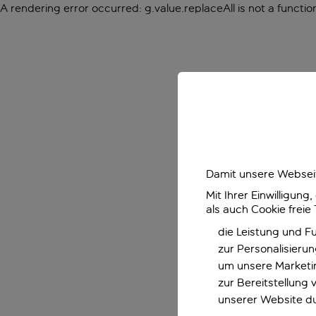
A rendering error occurred:
g.value.replaceAll is not a functio
Damit unsere Webseit
Mit Ihrer Einwilligun
als auch Cookie freie
die Leistung und F
zur Personalisieru
um unsere Marketin
zur Bereitstellung
unserer Website d