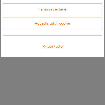
Fammi scegliere
Accetta tutti i cookie
Rifiuta tutto