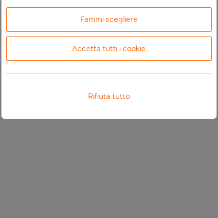
Fammi scegliere
Accetta tutti i cookie
Rifiuta tutto