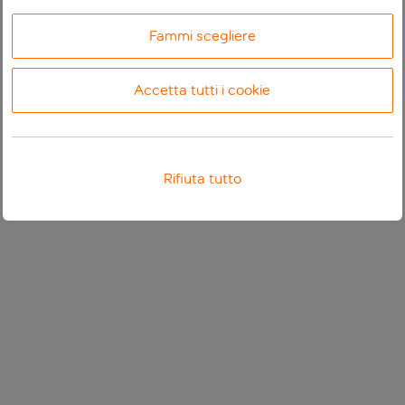
Fammi scegliere
Accetta tutti i cookie
Rifiuta tutto