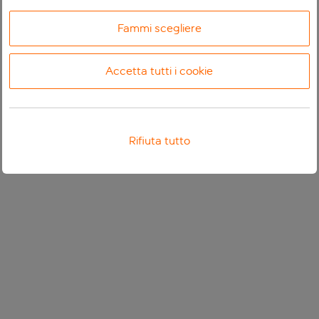
Fammi scegliere
Accetta tutti i cookie
Rifiuta tutto